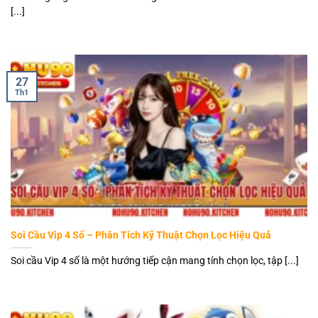
[...]
27
Th1
Soi Cầu Vip 4 Số – Phân Tích Kỹ Thuật Chọn Lọc Hiệu Quả
Soi cầu Vip 4 số là một hướng tiếp cận mang tính chọn lọc, tập [...]