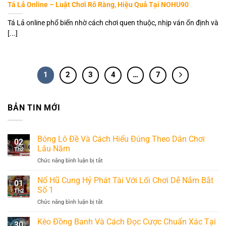
Tá Lả Online – Luật Chơi Rõ Ràng, Hiệu Quả Tại NOHU90
Tá Lả online phổ biến nhờ cách chơi quen thuộc, nhịp ván ổn định và
[...]
1
2
3
4
…
7
BẢN TIN MỚI
Bóng Lô Đề Và Cách Hiểu Đúng Theo Dân Chơi
02
Lâu Năm
Th2
ở
Chức năng bình luận bị tắt
Bóng
Lô
Nổ Hũ Cung Hỷ Phát Tài Với Lối Chơi Dễ Nắm Bắt
01
Đề
Số 1
Th2
Và
ở
Chức năng bình luận bị tắt
Cách
Nổ
Hiểu
Hũ
Kèo Đồng Banh Và Cách Đọc Cược Chuẩn Xác Tại
Đúng
30