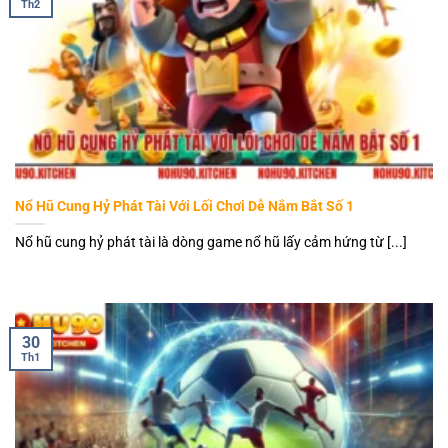
Th2
Nổ Hũ Cung Hỷ Phát Tài Với Lối Chơi Dễ Nắm Bắt Số 1
Nổ hũ cung hỷ phát tài là dòng game nổ hũ lấy cảm hứng từ [...]
30
Th1