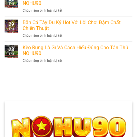
Cung
Theo
NOHU90
Th1
Hỷ
Dân
ở
Chức năng bình luận bị tắt
Phát
Chơi
Kèo
Tài
Lâu
Đồng
Bắn Cá Tây Du Ký Hot Với Lối Chơi Đậm Chất
Với
Năm
29
Banh
Lối
Chiến Thuật
Th1
Và
Chơi
ở
Chức năng bình luận bị tắt
Cách
Dễ
Bắn
Đọc
Nắm
Cá
Kèo Rung Là Gì Và Cách Hiểu Đúng Cho Tân Thủ
Cược
Bắt
28
Tây
Chuẩn
NOHU90
Số
Th1
Du
Xác
1
ở
Chức năng bình luận bị tắt
Ký
Tại
Kèo
Hot
NOHU90
Rung
Với
Là
Lối
Gì
Chơi
Và
Đậm
Cách
Chất
Hiểu
Chiến
Đúng
Thuật
Cho
Tân
Thủ
NOHU90