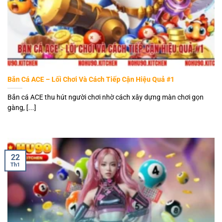
Bắn Cá ACE – Lối Chơi Và Cách Tiếp Cận Hiệu Quả #1
Bắn cá ACE thu hút người chơi nhờ cách xây dựng màn chơi gọn
gàng, [...]
22
Th1