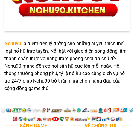
Nohu90
là điểm đến lý tưởng cho những ai yêu thích thể
loại nổ hũ trực tuyến. Nổi bật với giao diện sống động, âm
thanh chân thực và hàng trăm phòng chơi đa chủ đề,
Nohu90 mang đến cơ hội săn hũ cực lớn mỗi ngày. Hệ
thống thưởng phong phú, tỷ lệ nổ hũ cao cùng dịch vụ hỗ
trợ 24/7 giúp Nohu90 trở thành lựa chọn hàng đầu của
cộng đồng game thủ.
SẢNH GAME
VỀ CHÚNG TÔI