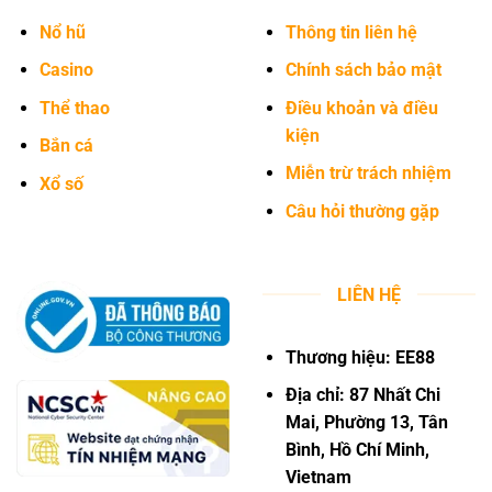
Nổ hũ
Thông tin liên hệ
Casino
Chính sách bảo mật
Thể thao
Điều khoản và điều
kiện
Bắn cá
Miễn trừ trách nhiệm
Xổ số
Câu hỏi thường gặp
LIÊN HỆ
Thương hiệu: EE88
Đã thông báo bộ công
Địa chỉ: 87 Nhất Chi
thường Nohu90
Mai, Phường 13, Tân
Bình, Hồ Chí Minh,
Vietnam