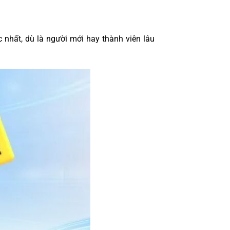
nhất, dù là người mới hay thành viên lâu