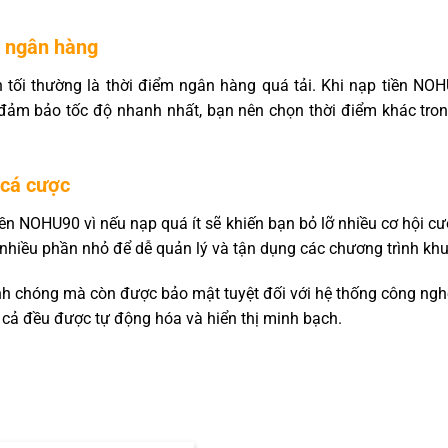
m ngân hàng
tối thường là thời điểm ngân hàng quá tải. Khi nạp tiền NOHU9
 đảm bảo tốc độ nhanh nhất, bạn nên chọn thời điểm khác trong
 cá cược
ền NOHU90 vì nếu nạp quá ít sẽ khiến bạn bỏ lỡ nhiều cơ hội cư
nh nhiều phần nhỏ để dễ quản lý và tận dụng các chương trình 
h chóng mà còn được bảo mật tuyệt đối với hệ thống công nghệ
t cả đều được tự động hóa và hiển thị minh bạch.