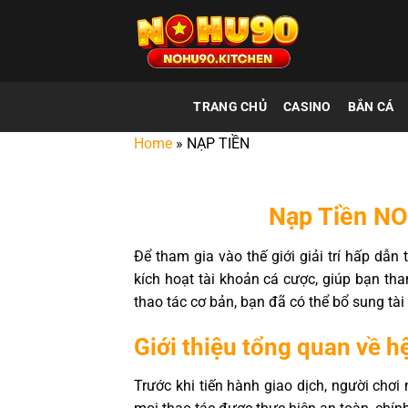
Bỏ
qua
nội
dung
TRANG CHỦ
CASINO
BẮN CÁ
Home
»
NẠP TIỀN
Nạp Tiền NO
Để tham gia vào thế giới giải trí hấp dẫn 
kích hoạt tài khoản cá cược, giúp bạn th
thao tác cơ bản, bạn đã có thể bổ sung tài
Giới thiệu tổng quan về 
Trước khi tiến hành giao dịch, người chơ