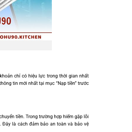
hoản chỉ có hiệu lực trong thời gian nhất
thông tin mới nhất tại mục “Nạp tiền” trước
chuyển tiền. Trong trường hợp hiếm gặp lỗi
. Đây là cách đảm bảo an toàn và bảo vệ