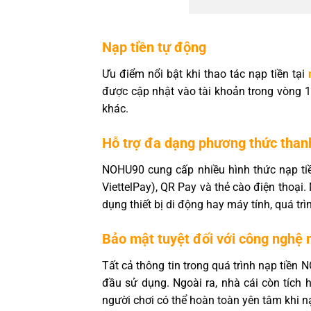
Nạp tiền tự động
Ưu điểm nổi bật khi thao tác nạp tiền tại
được cập nhật vào tài khoản trong vòng 1
khác.
Hỗ trợ đa dạng phương thức than
NOHU90 cung cấp nhiều hình thức nạp tiề
ViettelPay), QR Pay và thẻ cào điện thoại
dụng thiết bị di động hay máy tính, quá trì
Bảo mật tuyệt đối với công nghệ 
Tất cả thông tin trong quá trình nạp ti
đầu sử dụng. Ngoài ra, nhà cái còn tích 
người chơi có thể hoàn toàn yên tâm khi nạ