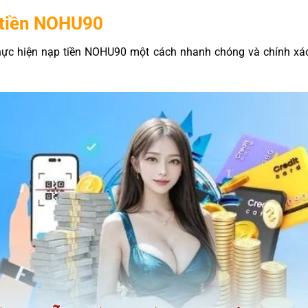
 tiền NOHU90
hực hiện nạp tiền NOHU90 một cách nhanh chóng và chính xác 