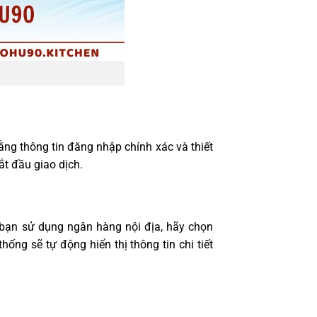
ng thông tin đăng nhập chính xác và thiết
ắt đầu giao dịch.
 bạn sử dụng ngân hàng nội địa, hãy chọn
ng sẽ tự động hiển thị thông tin chi tiết