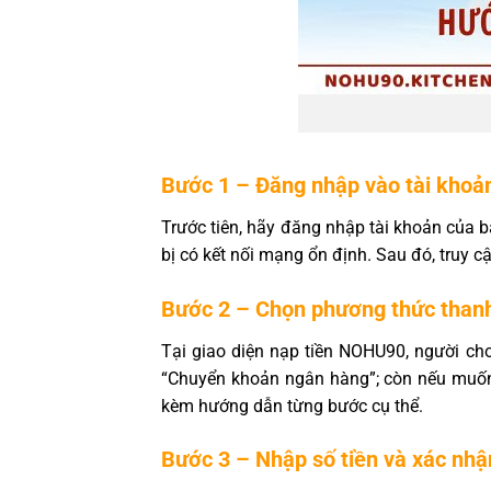
Bước 1 – Đăng nhập vào tài kho
Trước tiên, hãy đăng nhập tài khoản của 
bị có kết nối mạng ổn định. Sau đó, truy c
Bước 2 – Chọn phương thức than
Tại giao diện nạp tiền NOHU90, người ch
“Chuyển khoản ngân hàng”; còn nếu muốn g
kèm hướng dẫn từng bước cụ thể.
Bước 3 – Nhập số tiền và xác nhậ