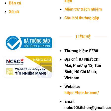
kiện
Bắn cá
Miễn trừ trách nhiệm
Xổ số
Câu hỏi thường gặp
LIÊN HỆ
Thương hiệu: EE88
Đã thông báo bộ công
Địa chỉ: 87 Nhất Chi
thường Nohu90
Mai, Phường 13, Tân
Bình, Hồ Chí Minh,
Vietnam
Website:
https://bee.br.com/
Email:
nohu90kitchen@gmail.c