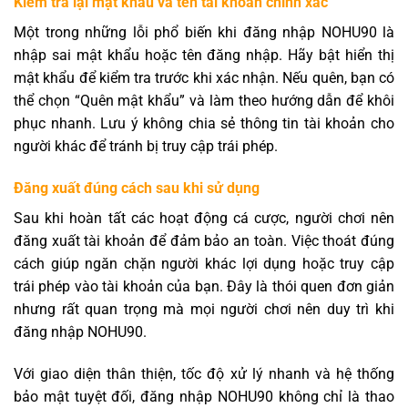
Kiểm tra lại mật khẩu và tên tài khoản chính xác
Một trong những lỗi phổ biến khi đăng nhập NOHU90 là
nhập sai mật khẩu hoặc tên đăng nhập. Hãy bật hiển thị
mật khẩu để kiểm tra trước khi xác nhận. Nếu quên, bạn có
thể chọn “Quên mật khẩu” và làm theo hướng dẫn để khôi
phục nhanh. Lưu ý không chia sẻ thông tin tài khoản cho
người khác để tránh bị truy cập trái phép.
Đăng xuất đúng cách sau khi sử dụng
Sau khi hoàn tất các hoạt động cá cược, người chơi nên
đăng xuất tài khoản để đảm bảo an toàn. Việc thoát đúng
cách giúp ngăn chặn người khác lợi dụng hoặc truy cập
trái phép vào tài khoản của bạn. Đây là thói quen đơn giản
nhưng rất quan trọng mà mọi người chơi nên duy trì khi
đăng nhập NOHU90.
Với giao diện thân thiện, tốc độ xử lý nhanh và hệ thống
bảo mật tuyệt đối, đăng nhập NOHU90 không chỉ là thao