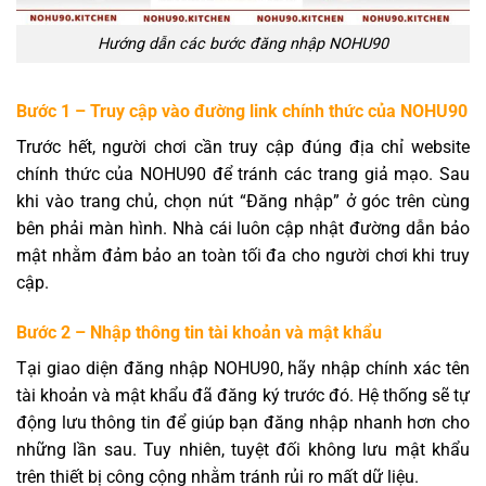
Hướng dẫn các bước đăng nhập NOHU90
Bước 1 – Truy cập vào đường link chính thức của NOHU90
Trước hết, người chơi cần truy cập đúng địa chỉ website
chính thức của NOHU90 để tránh các trang giả mạo. Sau
khi vào trang chủ, chọn nút “Đăng nhập” ở góc trên cùng
bên phải màn hình. Nhà cái luôn cập nhật đường dẫn bảo
mật nhằm đảm bảo an toàn tối đa cho người chơi khi truy
cập.
Bước 2 – Nhập thông tin tài khoản và mật khẩu
Tại giao diện đăng nhập NOHU90, hãy nhập chính xác tên
tài khoản và mật khẩu đã đăng ký trước đó. Hệ thống sẽ tự
động lưu thông tin để giúp bạn đăng nhập nhanh hơn cho
những lần sau. Tuy nhiên, tuyệt đối không lưu mật khẩu
trên thiết bị công cộng nhằm tránh rủi ro mất dữ liệu.