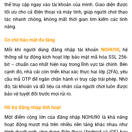
thể truy cập ngay vào tài khoản của mình. Giao diện được
tối ưu cho cả điện thoại và máy tính, giúp người chơi thao
tác nhanh chóng, không mất thời gian tìm kiếm các tính
năng.
Cơ chế bảo mật đa tầng
Mỗi khi người dùng đăng nhập tài khoản
NOHU90
, hệ
thống sẽ tự động kích hoạt lớp bảo mật mã hóa SSL 256-
bit – chuẩn cao nhất hiện nay trong lĩnh vực tài chính. Bên
cạnh đó, nhà cái còn triển khai xác thực hai lớp (2FA), yêu
cầu mã OTP để ngăn chặn hành vi truy cập trái phép. Nhờ
đó, tài khoản và dữ liệu cá nhân của người chơi luôn được
bảo vệ tuyệt đối trước mọi rủi ro.
Hỗ trợ đăng nhập linh hoạt
Một điểm cộng lớn của đăng nhập NOHU90 là khả năng
hoạt động mượt mà trên nhiều nền tảng khác nhau như
trình duyệt web, ứng dụng điện thoại (Android và iOS) hay