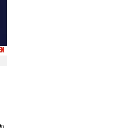
Hiểu
Thuật
Đúng
Cho
Tân
Thủ
NOHU90
ần