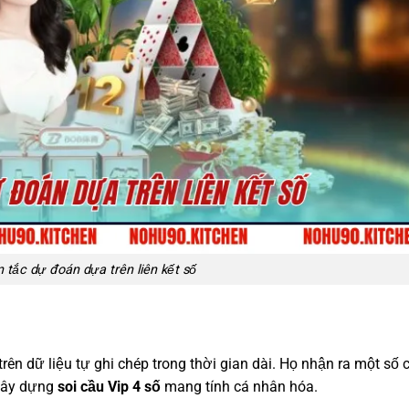
 tắc dự đoán dựa trên liên kết số
rên dữ liệu tự ghi chép trong thời gian dài. Họ nhận ra một số 
 xây dựng
soi cầu Vip 4 số
mang tính cá nhân hóa.