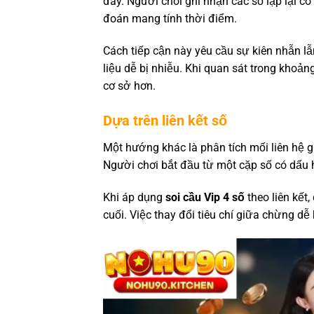
đây. Người chơi ghi nhận các số lặp lại 
đoán mang tính thời điểm.
Cách tiếp cận này yêu cầu sự kiên nhẫn lẫ
liệu dễ bị nhiễu. Khi quan sát trong khoản
cơ sở hơn.
Dựa trên liên kết số
Một hướng khác là phân tích mối liên hệ g
Người chơi bắt đầu từ một cặp số có dấu h
Khi áp dụng
soi cầu Vip 4 số
theo liên kết
cuối. Việc thay đổi tiêu chí giữa chừng d