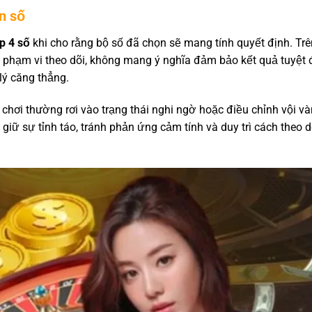
n số
ip 4 số
khi cho rằng bộ số đã chọn sẽ mang tính quyết định. Trê
p phạm vi theo dõi, không mang ý nghĩa đảm bảo kết quả tuyệt đ
lý căng thẳng.
hơi thường rơi vào trạng thái nghi ngờ hoặc điều chỉnh vội và
iữ sự tỉnh táo, tránh phản ứng cảm tính và duy trì cách theo d