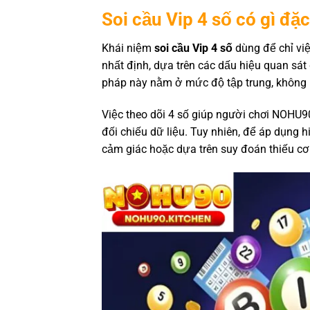
Soi cầu Vip 4 số có gì đặ
Khái niệm
soi cầu Vip 4 số
dùng để chỉ việ
nhất định, dựa trên các dấu hiệu quan sá
pháp này nằm ở mức độ tập trung, không 
Việc theo dõi 4 số giúp người chơi NOHU90
đối chiếu dữ liệu. Tuy nhiên, để áp dụng h
cảm giác hoặc dựa trên suy đoán thiếu cơ