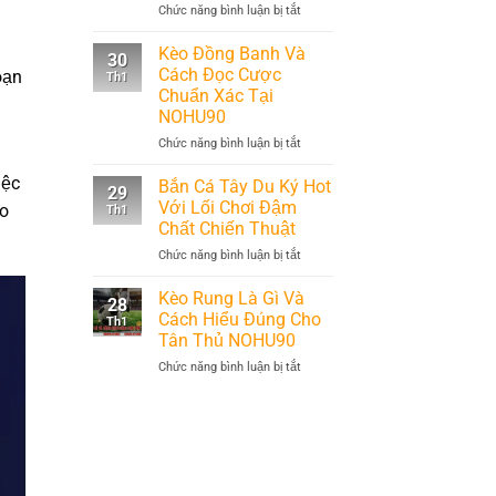
ở
Chức năng bình luận bị tắt
Hiểu
Nổ
Đúng
Hũ
Theo
Kèo Đồng Banh Và
30
Cung
Dân
Cách Đọc Cược
oạn
Th1
Hỷ
Chơi
Chuẩn Xác Tại
g
Phát
Lâu
NOHU90
Tài
Năm
Với
ở
Chức năng bình luận bị tắt
Lối
Kèo
Chơi
iệc
Đồng
Bắn Cá Tây Du Ký Hot
29
Dễ
Banh
Với Lối Chơi Đậm
eo
Th1
Nắm
Và
Chất Chiến Thuật
Bắt
Cách
Số
ở
Chức năng bình luận bị tắt
Đọc
1
Bắn
Cược
Cá
Chuẩn
Kèo Rung Là Gì Và
28
Tây
Xác
Cách Hiểu Đúng Cho
Th1
Du
Tại
Tân Thủ NOHU90
Ký
NOHU90
ở
Chức năng bình luận bị tắt
Hot
Kèo
Với
Rung
Lối
Là
Chơi
Gì
Đậm
Và
Chất
Cách
Chiến