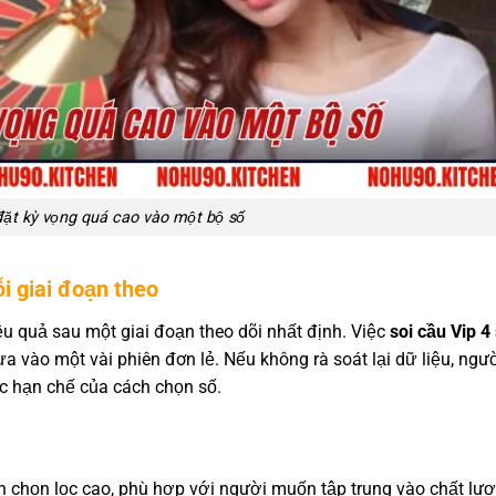
 đặt kỳ vọng quá cao vào một bộ số
i giai đoạn theo
iệu quả sau một giai đoạn theo dõi nhất định. Việc
soi cầu Vip 4
a vào một vài phiên đơn lẻ. Nếu không rà soát lại dữ liệu, ngư
 hạn chế của cách chọn số.
 chọn lọc cao, phù hợp với người muốn tập trung vào chất lư