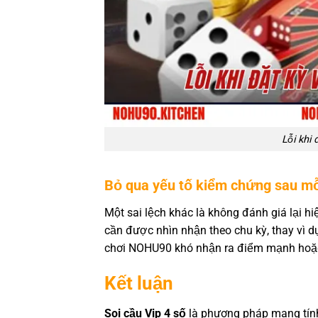
Lỗi khi
Bỏ qua yếu tố kiểm chứng sau mỗ
Một sai lệch khác là không đánh giá lại h
cần được nhìn nhận theo chu kỳ, thay vì dự
chơi NOHU90 khó nhận ra điểm mạnh hoặc
Kết luận
Soi cầu Vip 4 số
là phương pháp mang tính