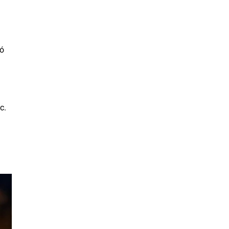
có
c.