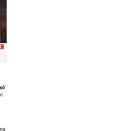
 số
ời
ợng