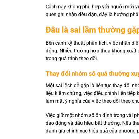
Cách này không phù hợp với người mới vì đò
quen ghi nhận đều đặn, đây là hướng phân
Đâu là sai lầm thường gặ
Bên cạnh kỹ thuật phân tích, việc nhận diện
động. Nhiều trường hợp thua không xuất 
trong quá trình theo dõi.
Thay đổi nhóm số quá thường xuy
Một sai lệch dễ gặp là liên tục thay đổi n
liệu kiểm chứng, việc điều chỉnh liên tiếp
làm mất ý nghĩa của việc theo dõi theo chu
Việc giữ một nhóm số ổn định trong vài ph
dao động và dấu hiệu bất thường. Nếu tha
đánh giá chính xác hiệu quả của phương 