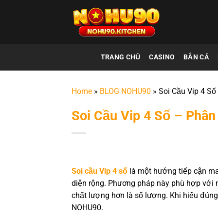
Bỏ
qua
nội
dung
TRANG CHỦ
CASINO
BẮN CÁ
Home
»
BLOG NOHU90
»
Soi Cầu Vip 4 Số
Soi Cầu Vip 4 Số – Phân
Soi cầu Vip 4 số
là một hướng tiếp cận man
diện rộng. Phương pháp này phù hợp với 
chất lượng hơn là số lượng. Khi hiểu đúng
NOHU90.