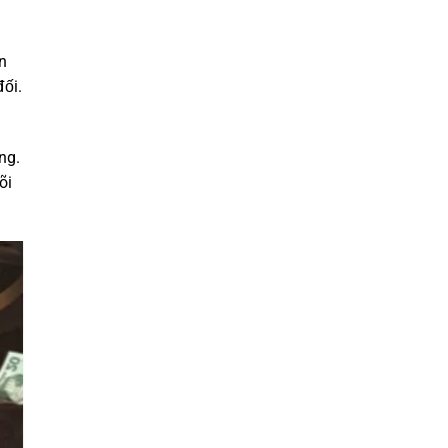
n
ối.
ng.
õi