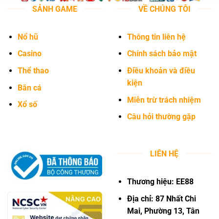
SẢNH GAME
VỀ CHÚNG TÔI
Nổ hũ
Thông tin liên hệ
Casino
Chính sách bảo mật
Thể thao
Điều khoản và điều
kiện
Bắn cá
Miễn trừ trách nhiệm
Xổ số
Câu hỏi thường gặp
LIÊN HỆ
Thương hiệu: EE88
Đã thông báo bộ công
Địa chỉ: 87 Nhất Chi
thường Nohu90
Mai, Phường 13, Tân