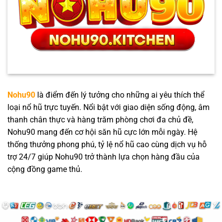
Nohu90
là điểm đến lý tưởng cho những ai yêu thích thể
loại nổ hũ trực tuyến. Nổi bật với giao diện sống động, âm
thanh chân thực và hàng trăm phòng chơi đa chủ đề,
Nohu90 mang đến cơ hội săn hũ cực lớn mỗi ngày. Hệ
thống thưởng phong phú, tỷ lệ nổ hũ cao cùng dịch vụ hỗ
trợ 24/7 giúp Nohu90 trở thành lựa chọn hàng đầu của
cộng đồng game thủ.