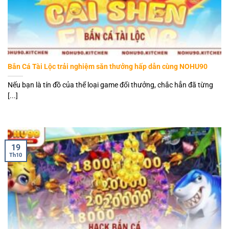
Bắn Cá Tài Lộc trải nghiệm săn thưởng hấp dẫn cùng NOHU90
Nếu bạn là tín đồ của thể loại game đổi thưởng, chắc hẳn đã từng
[...]
19
Th10