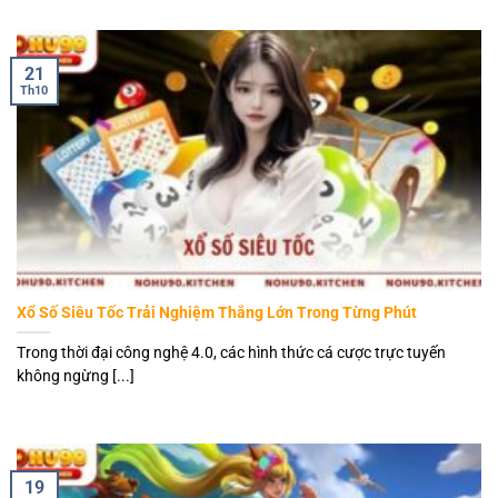
21
Th10
Xổ Số Siêu Tốc Trải Nghiệm Thắng Lớn Trong Từng Phút
Trong thời đại công nghệ 4.0, các hình thức cá cược trực tuyến
không ngừng [...]
19