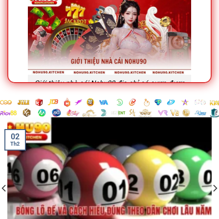
Giới thiệu nhà cái Nohu90 địa chỉ cá cược được
cấp phép
Giấy phép PAGCOR bảo chứng cho sự uy tín và
02
minh bạch
Th2
Mọi hoạt động của nhà cái Nohu90 đều được
PAGCOR
giám sát nghiêm ngặt, từ quy trình
thanh toán, tỷ lệ cược đến chính sách khuyến
mãi. Anh em hoàn toàn yên tâm rằng mọi kết
quả đều minh bạch, không gian lận giúp nhà
cái chiếm trọn lòng tin của cộng đồng bet thủ