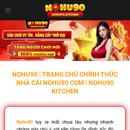
Bỏ
qua
nội
dung
NOHU90 | TRANG CHỦ CHÍNH THỨC
NHÀ CÁI NOHU90 COM | NOHU90
KITCHEN
Nohu90
tuy ra mắt chưa lâu nhưng nhanh
chóng gây chú ý với nền tảng ổn định, tốc độ