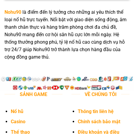
ngay cả khi truy cập trên điện thoại.
Nohu90
là điểm đến lý tưởng cho những ai yêu thích thể
loại nổ hũ trực tuyến. Nổi bật với giao diện sống động, âm
Kho trò chơi phong phú, đa dạng tại
thanh chân thực và hàng trăm phòng chơi đa chủ đề,
Nohu90.com
Nohu90 mang đến cơ hội săn hũ cực lớn mỗi ngày. Hệ
Điểm mạnh lớn nhất của nhà cái chính là hệ
thống thưởng phong phú, tỷ lệ nổ hũ cao cùng dịch vụ hỗ
sinh thái trò chơi siêu đa dạng, đáp ứng mọi sở
trợ 24/7 giúp Nohu90 trở thành lựa chọn hàng đầu của
thích – từ casino, thể thao, nổ hũ, đến bắn cá.
cộng đồng game thủ.
Mỗi sảnh đều được hợp tác với những nhà
phát hành uy tín hàng đầu châu Á.
Sảnh nổ hũ kho báu may mắn khổng lồ
Sảnh nổ hũ Nohu90com quy tụ hàng trăm
SẢNH GAME
VỀ CHÚNG TÔI
game jackpot đình đám như Candy Boom,
Dragon Treasure, Fortune Tiger… mang đến tỷ
Nổ hũ
Thông tin liên hệ
lệ nổ thưởng cực cao. Chỉ cần một cú nhấp
Casino
Chính sách bảo mật
chuột, người chơi đã có thể kích hoạt hũ vàng
hàng triệu điểm. Đặc biệt, các vòng quay được
Thể thao
Điều khoản và điều