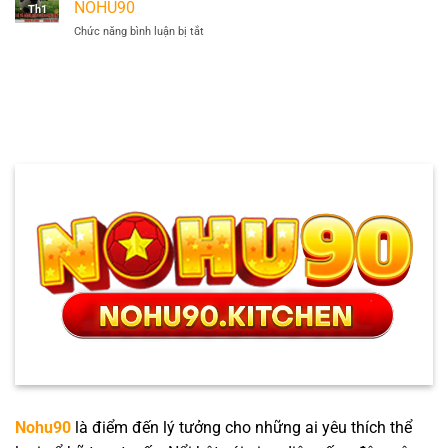
Chuẩn
NOHU90
Số
Th1
Du
Xác
1
ở
Chức năng bình luận bị tắt
Ký
Tại
Kèo
Hot
NOHU90
Rung
Với
Là
Lối
Gì
Chơi
Và
Đậm
Cách
Chất
Hiểu
Chiến
Đúng
Thuật
Cho
Tân
Thủ
NOHU90
Nohu90
là điểm đến lý tưởng cho những ai yêu thích thể