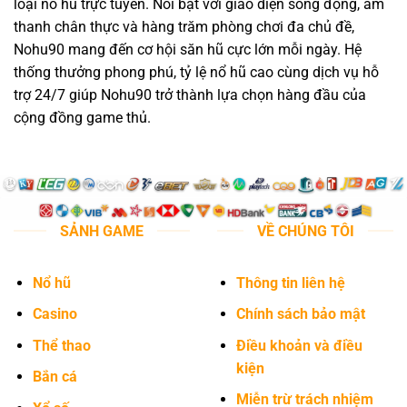
loại nổ hũ trực tuyến. Nổi bật với giao diện sống động, âm
thanh chân thực và hàng trăm phòng chơi đa chủ đề,
Nohu90 mang đến cơ hội săn hũ cực lớn mỗi ngày. Hệ
thống thưởng phong phú, tỷ lệ nổ hũ cao cùng dịch vụ hỗ
trợ 24/7 giúp Nohu90 trở thành lựa chọn hàng đầu của
cộng đồng game thủ.
SẢNH GAME
VỀ CHÚNG TÔI
Nổ hũ
Thông tin liên hệ
Casino
Chính sách bảo mật
Thể thao
Điều khoản và điều
kiện
Bắn cá
Miễn trừ trách nhiệm