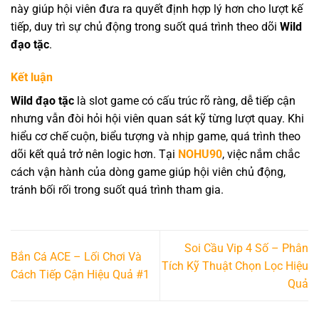
này giúp hội viên đưa ra quyết định hợp lý hơn cho lượt kế
tiếp, duy trì sự chủ động trong suốt quá trình theo dõi
Wild
đạo tặc
.
Kết luận
Wild đạo tặc
là slot game có cấu trúc rõ ràng, dễ tiếp cận
nhưng vẫn đòi hỏi hội viên quan sát kỹ từng lượt quay. Khi
hiểu cơ chế cuộn, biểu tượng và nhịp game, quá trình theo
dõi kết quả trở nên logic hơn. Tại
NOHU90
, việc nắm chắc
cách vận hành của dòng game giúp hội viên chủ động,
tránh bối rối trong suốt quá trình tham gia.
Soi Cầu Vip 4 Số – Phân
Bắn Cá ACE – Lối Chơi Và
Tích Kỹ Thuật Chọn Lọc Hiệu
Cách Tiếp Cận Hiệu Quả #1
Quả