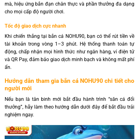
mà, hiệu ứng bắn đạn chân thực và phần thưởng đa dạng
cho mọi cấp độ người chơi.
Tốc độ giao dịch cực nhanh
Khi chiến thắng tại bắn cá NOHU90, bạn có thể rút tiền về
tài khoản trong vòng 1–3 phút. Hệ thống thanh toán tự
động, chấp nhận mọi hình thức như ngân hàng, ví điện tử
và QR Pay, đảm bảo giao dịch minh bạch và không mất phí
ẩn.
Hướng dẫn tham gia bắn cá NOHU90 chi tiết cho
người mới
Nếu bạn là tân binh mới bắt đầu hành trình “săn cá đổi
thưởng”, hãy làm theo hướng dẫn dưới đây để bắt đầu trải
nghiệm ngay.