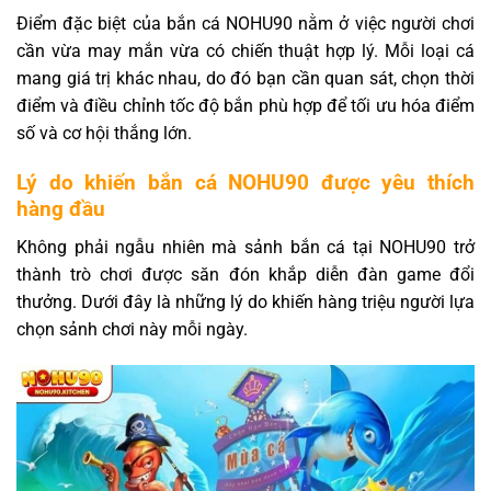
Điểm đặc biệt của bắn cá NOHU90 nằm ở việc người chơi
cần vừa may mắn vừa có chiến thuật hợp lý. Mỗi loại cá
mang giá trị khác nhau, do đó bạn cần quan sát, chọn thời
điểm và điều chỉnh tốc độ bắn phù hợp để tối ưu hóa điểm
số và cơ hội thắng lớn.
Lý do khiến bắn cá NOHU90 được yêu thích
hàng đầu
Không phải ngẫu nhiên mà sảnh bắn cá tại NOHU90 trở
thành trò chơi được săn đón khắp diễn đàn game đổi
thưởng. Dưới đây là những lý do khiến hàng triệu người lựa
chọn sảnh chơi này mỗi ngày.