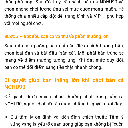
thức phù hợp. Sau đó, truy cập sảnh bắn cá NOHU90 và
chọn phòng chơi tương ứng với mức cược mong muốn. Hệ
thống chia nhiều cấp độ: dễ, trung bình và VIP – phù hợp
với mọi người chơi.
Bước 3 – Bắt đầu săn cá và thu về phần thưởng lớn
Sau khi chọn phòng, bạn chỉ cần điều chỉnh hướng bắn,
chọn loại đạn và bắt đầu “săn cá”. Mỗi phát bắn trúng sẽ
mang về điểm thưởng tương ứng. Khi đạt mức quy đổi,
bạn có thể đổi điểm sang tiền thật nhanh chóng.
Bí quyết giúp bạn thắng lớn khi chơi bắn cá
NOHU90
Để giành được nhiều phần thưởng nhất trong bắn cá
NOHU90, người chơi nên áp dụng những bí quyết dưới đây.
Giữ tâm lý ổn định và kiên định chiến thuật: Tâm lý
vững vàng là yếu tố quan trọng giúp bạn không bị “cuốn