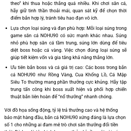
theo” khi thua hoặc thắng quá nhiều. Khi chơi săn cá,
hãy giữ tinh thần thoải mái, quan sát kỹ để chọn thời
điểm bắn hợp lý, tránh tiêu hao đạn vô ích.
Lựa chọn loại súng và đạn phù hợp: Mỗi loại súng trong
game săn cá NOHU90 có sức mạnh khác nhau. Súng
nhỏ phù hợp săn cá tầm trung, súng lớn dùng để tiêu
diệt boss hoặc cá vàng. Việc chọn đúng loại súng sẽ
giúp tiết kiệm vốn và gia tăng khả năng thắng lớn.
Ưu tiên bắn boss và cá giá trị cao: Các boss trong bắn
cá NOHU90 như Rồng Vàng, Cua Khổng Lồ, Cá Mập
Siêu To thường mang phần thưởng cực khủng. Hãy tập
trung tấn công khi boss xuất hiện và phối hợp chiến
thuật bắn liên hoàn để “nổ thưởng” nhanh chóng.
Với đồ họa sống động, tỷ lệ trả thưởng cao và hệ thống
bảo mật hàng đầu, bắn cá NOHU90 xứng đáng là lựa chọn
số 1 cho những ai đam mê trò chơi săn thưởng đổi tiền