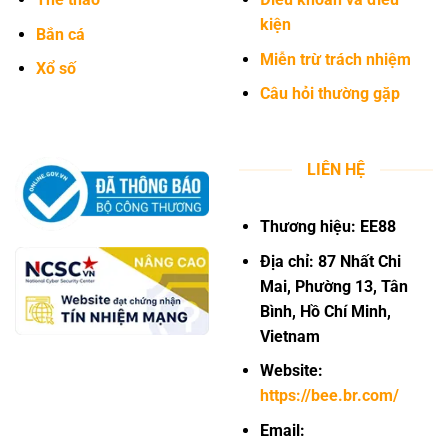
kiện
Bắn cá
Miễn trừ trách nhiệm
Xổ số
Câu hỏi thường gặp
LIÊN HỆ
Thương hiệu: EE88
Đã thông báo bộ công
Địa chỉ: 87 Nhất Chi
thường Nohu90
Mai, Phường 13, Tân
Bình, Hồ Chí Minh,
Vietnam
Website:
https://bee.br.com/
Email: