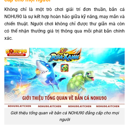
Không chỉ là một trò chơi giải trí đơn thuần, bắn cá
NOHU90 là sự kết hợp hoàn hảo giữa kỹ năng, may mắn và
chiến thuật. Người chơi không chỉ được thư giãn mà còn
có thể nhận thưởng giá trị thông qua mỗi phát bắn chính
xác.
Giới thiệu tổng quan về bắn cá NOHU90 đẳng cấp cho mọi
người