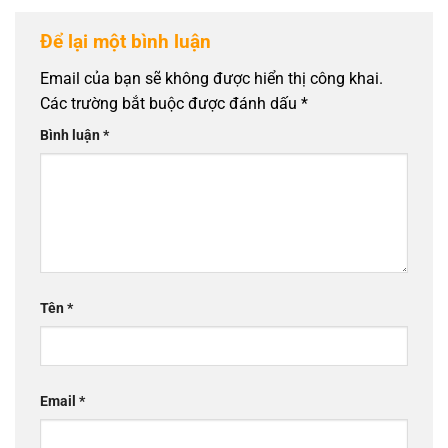
Để lại một bình luận
Email của bạn sẽ không được hiển thị công khai.
Các trường bắt buộc được đánh dấu
*
Bình luận
*
Tên
*
Email
*