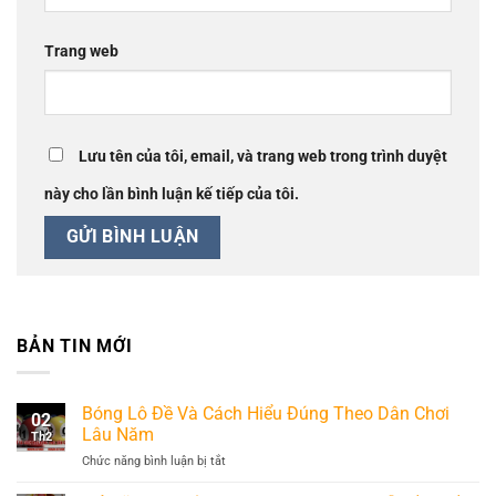
Trang web
Lưu tên của tôi, email, và trang web trong trình duyệt
này cho lần bình luận kế tiếp của tôi.
BẢN TIN MỚI
Bóng Lô Đề Và Cách Hiểu Đúng Theo Dân Chơi
02
Lâu Năm
Th2
ở
Chức năng bình luận bị tắt
Bóng