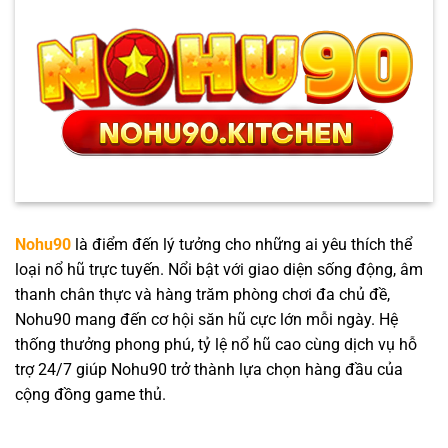
Cho
Tân
Thủ
NOHU90
Nohu90
là điểm đến lý tưởng cho những ai yêu thích thể
loại nổ hũ trực tuyến. Nổi bật với giao diện sống động, âm
thanh chân thực và hàng trăm phòng chơi đa chủ đề,
Nohu90 mang đến cơ hội săn hũ cực lớn mỗi ngày. Hệ
thống thưởng phong phú, tỷ lệ nổ hũ cao cùng dịch vụ hỗ
trợ 24/7 giúp Nohu90 trở thành lựa chọn hàng đầu của
cộng đồng game thủ.