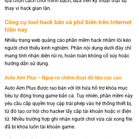
lựa chọn cách chơi minh bạch, dựa trên kỹ thuật thật sự
thay vì hack gian lận.
Công cụ tool hack bắn cá phổ biến trên Internet
hiện nay
Nhiều trang web quảng cáo phần mềm hack nhằm lôi kéo
người chơi thiếu kinh nghiệm. Phần nội dung dưới đây chỉ
mang tính nhận diện rủi ro, hoàn toàn không cổ súy hoặc
hướng dẫn sử dụng.
Auto Aim Plus – Nguy cơ chiếm đoạt dữ liệu cực cao
Auto Aim Plus được rao bán với lời hứa hỗ trợ khóa mục
tiêu tự động trong game bắn cá. Tuy nhiên, phần mềm này
yêu cầu cấp quyền truy cập trái phép vào hệ thống thiết bị,
từ đó tạo cơ hội cho hacker lấy cắp tài khoản hoặc ví điện
tử. Nhiều trường hợp ghi nhận người chơi vừa cài xong file
đã bị khóa luôn tài khoản game.