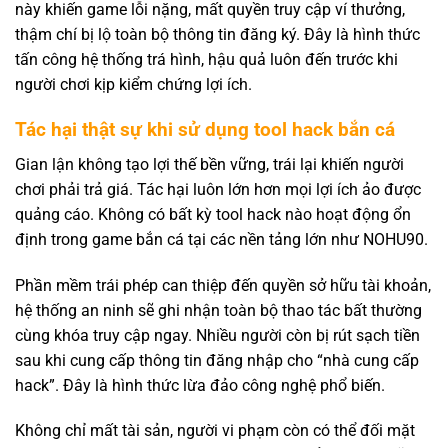
này khiến game lỗi nặng, mất quyền truy cập ví thưởng,
thậm chí bị lộ toàn bộ thông tin đăng ký. Đây là hình thức
tấn công hệ thống trá hình, hậu quả luôn đến trước khi
người chơi kịp kiểm chứng lợi ích.
Tác hại thật sự khi sử dụng tool hack bắn cá
Gian lận không tạo lợi thế bền vững, trái lại khiến người
chơi phải trả giá. Tác hại luôn lớn hơn mọi lợi ích ảo được
quảng cáo. Không có bất kỳ tool hack nào hoạt động ổn
định trong game bắn cá tại các nền tảng lớn như NOHU90.
Phần mềm trái phép can thiệp đến quyền sở hữu tài khoản,
hệ thống an ninh sẽ ghi nhận toàn bộ thao tác bất thường
cùng khóa truy cập ngay. Nhiều người còn bị rút sạch tiền
sau khi cung cấp thông tin đăng nhập cho “nhà cung cấp
hack”. Đây là hình thức lừa đảo công nghệ phổ biến.
Không chỉ mất tài sản, người vi phạm còn có thể đối mặt