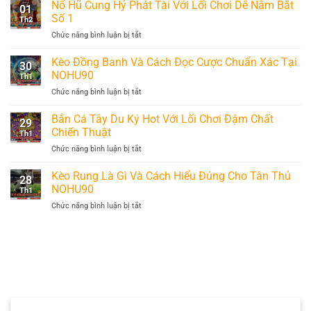
Lô
Nổ Hũ Cung Hỷ Phát Tài Với Lối Chơi Dễ Nắm Bắt
01
Đề
Số 1
Th2
Và
ở
Chức năng bình luận bị tắt
Cách
Nổ
Hiểu
Hũ
Kèo Đồng Banh Và Cách Đọc Cược Chuẩn Xác Tại
Đúng
30
Cung
Theo
NOHU90
Th1
Hỷ
Dân
ở
Chức năng bình luận bị tắt
Phát
Chơi
Kèo
Tài
Lâu
Đồng
Bắn Cá Tây Du Ký Hot Với Lối Chơi Đậm Chất
Với
Năm
29
Banh
Lối
Chiến Thuật
Th1
Và
Chơi
ở
Chức năng bình luận bị tắt
Cách
Dễ
Bắn
Đọc
Nắm
Cá
Kèo Rung Là Gì Và Cách Hiểu Đúng Cho Tân Thủ
Cược
Bắt
28
Tây
Chuẩn
NOHU90
Số
Th1
Du
Xác
1
ở
Chức năng bình luận bị tắt
Ký
Tại
Kèo
Hot
NOHU90
Rung
Với
Là
Lối
Gì
Chơi
Và
Đậm
Cách
Chất
Hiểu
Chiến
Đúng
Thuật