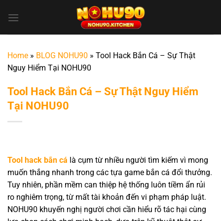
Bỏ
qua
nội
dung
Home
»
BLOG NOHU90
»
Tool Hack Bắn Cá – Sự Thật
Nguy Hiểm Tại NOHU90
Tool Hack Bắn Cá – Sự Thật Nguy Hiểm
Tại NOHU90
Tool hack bắn cá
là cụm từ nhiều người tìm kiếm vì mong
muốn thắng nhanh trong các tựa game bắn cá đổi thưởng.
Tuy nhiên, phần mềm can thiệp hệ thống luôn tiềm ẩn rủi
ro nghiêm trọng, từ mất tài khoản đến vi phạm pháp luật.
NOHU90 khuyến nghị người chơi cần hiểu rõ tác hại cùng