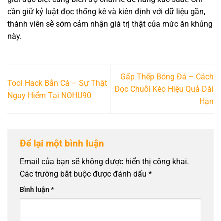
cần giữ kỷ luật đọc thống kê và kiên định với dữ liệu gần,
thành viên sẽ sớm cảm nhận giá trị thật của mức ăn khủng
này.
Gấp Thếp Bóng Đá – Cách
Tool Hack Bắn Cá – Sự Thật
Đọc Chuỗi Kèo Hiệu Quả Dài
Nguy Hiểm Tại NOHU90
Hạn
Để lại một bình luận
Email của bạn sẽ không được hiển thị công khai.
Các trường bắt buộc được đánh dấu
*
Bình luận
*