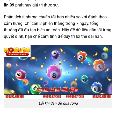
ăn 99
phát huy giá trị thực sự.
Phân tích ít nhưng chuẩn tốt hơn nhiều so với đánh theo
cảm hứng. Chỉ cần 3 phiên thắng trong 7 ngày, tổng
thưởng đã đủ tạo biên an toàn. Hãy để dữ liệu dẫn lối từng
quyết định, hạn chế cảm tính để duy trì lợi thế dài hạn.
Lỗi khi dàn đề quá rộng