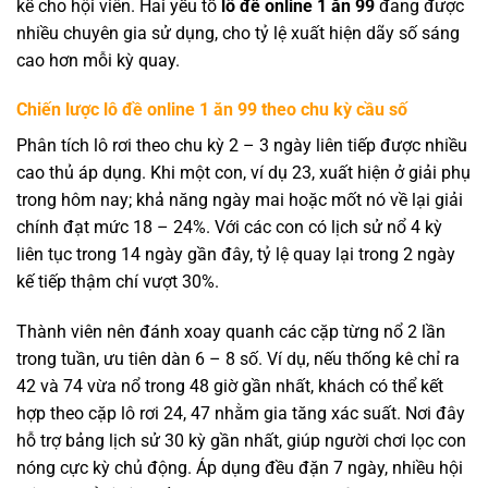
kể cho hội viên. Hai yếu tố
lô đề online 1 ăn 99
đang được
nhiều chuyên gia sử dụng, cho tỷ lệ xuất hiện dãy số sáng
cao hơn mỗi kỳ quay.
Chiến lược lô đề online 1 ăn 99 theo chu kỳ cầu số
Phân tích lô rơi theo chu kỳ 2 – 3 ngày liên tiếp được nhiều
cao thủ áp dụng. Khi một con, ví dụ 23, xuất hiện ở giải phụ
trong hôm nay; khả năng ngày mai hoặc mốt nó về lại giải
chính đạt mức 18 – 24%. Với các con có lịch sử nổ 4 kỳ
liên tục trong 14 ngày gần đây, tỷ lệ quay lại trong 2 ngày
kế tiếp thậm chí vượt 30%.
Thành viên nên đánh xoay quanh các cặp từng nổ 2 lần
trong tuần, ưu tiên dàn 6 – 8 số. Ví dụ, nếu thống kê chỉ ra
42 và 74 vừa nổ trong 48 giờ gần nhất, khách có thể kết
hợp theo cặp lô rơi 24, 47 nhằm gia tăng xác suất. Nơi đây
hỗ trợ bảng lịch sử 30 kỳ gần nhất, giúp người chơi lọc con
nóng cực kỳ chủ động. Áp dụng đều đặn 7 ngày, nhiều hội