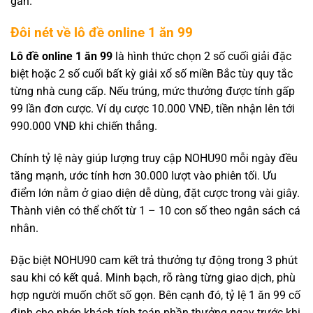
gần.
Đôi nét về lô đề online 1 ăn 99
Lô đề online 1 ăn 99
là hình thức chọn 2 số cuối giải đặc
biệt hoặc 2 số cuối bất kỳ giải xổ số miền Bắc tùy quy tắc
từng nhà cung cấp. Nếu trúng, mức thưởng được tính gấp
99 lần đơn cược. Ví dụ cược 10.000 VNĐ, tiền nhận lên tới
990.000 VNĐ khi chiến thắng.
Chính tỷ lệ này giúp lượng truy cập NOHU90 mỗi ngày đều
tăng mạnh, ước tính hơn 30.000 lượt vào phiên tối. Ưu
điểm lớn nằm ở giao diện dễ dùng, đặt cược trong vài giây.
Thành viên có thể chốt từ 1 – 10 con số theo ngân sách cá
nhân.
Đặc biệt NOHU90 cam kết trả thưởng tự động trong 3 phút
sau khi có kết quả. Minh bạch, rõ ràng từng giao dịch, phù
hợp người muốn chốt số gọn. Bên cạnh đó, tỷ lệ 1 ăn 99 cố
định cho phép khách tính toán phần thưởng ngay trước khi