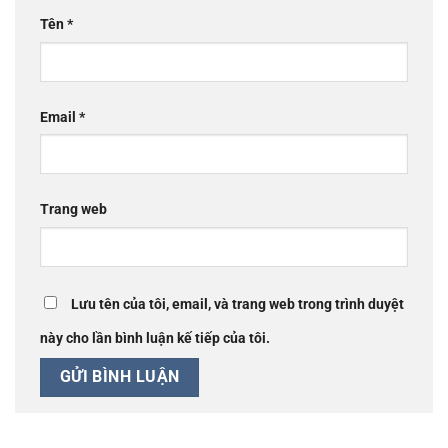
Tên
*
Email
*
Trang web
Lưu tên của tôi, email, và trang web trong trình duyệt
này cho lần bình luận kế tiếp của tôi.