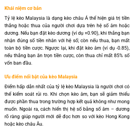
Khái niệm cơ bản
Tỷ lệ kèo Malaysia là dạng kèo châu Á thể hiện giá trị tiền
thắng hoặc thua của người chơi dựa trên hệ số âm hoặc
dương. Nếu bạn đặt kèo dương (ví dụ +0.90), khi thắng bạn
nhận đúng số tiền nhân với hệ số; còn nếu thua, bạn mất
toàn bộ tiền cược. Ngược lại, khi đặt kèo âm (ví dụ -0.85),
nếu thắng bạn ăn trọn tiền cược, còn thua chỉ mất 85% số
vốn ban đầu.
Ưu điểm nổi bật của kèo Malaysia
Điểm hấp dẫn nhất của tỷ lệ kèo Malaysia là người chơi có
thể kiểm soát rủi ro. Khi chọn kèo âm, bạn sẽ giảm thiểu
được phần thua trong trường hợp kết quả không như mong
muốn. Ngoài ra, cách hiển thị hệ số bằng số âm – dương
rõ ràng giúp người mới dễ đọc hơn so với kèo Hong Kong
hoặc kèo châu Âu.