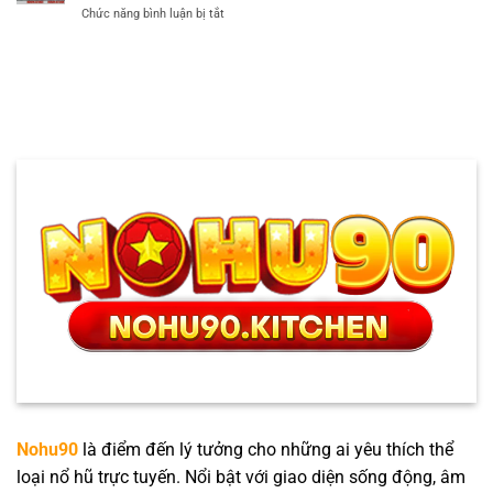
Xác
1
ở
Chức năng bình luận bị tắt
Ký
Tại
Kèo
Hot
NOHU90
Rung
Với
Là
Lối
Gì
Chơi
Và
Đậm
Cách
Chất
Hiểu
Chiến
Đúng
Thuật
Cho
Tân
Thủ
NOHU90
Nohu90
là điểm đến lý tưởng cho những ai yêu thích thể
loại nổ hũ trực tuyến. Nổi bật với giao diện sống động, âm