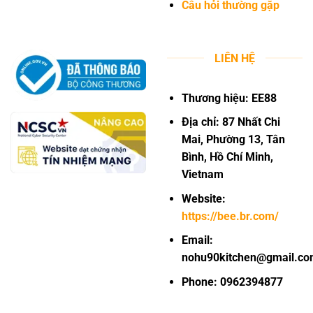
Câu hỏi thường gặp
LIÊN HỆ
Thương hiệu: EE88
Đã thông báo bộ công
Địa chỉ: 87 Nhất Chi
thường Nohu90
Mai, Phường 13, Tân
Bình, Hồ Chí Minh,
Vietnam
Website:
https://bee.br.com/
Email:
nohu90kitchen@gmail.c
Phone: 0962394877