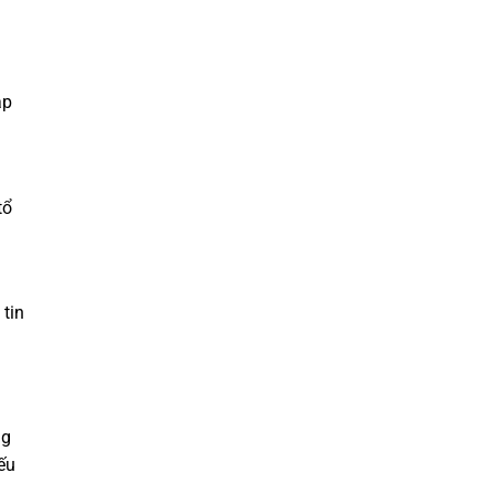
ắp
tổ
 tin
ng
ếu
.