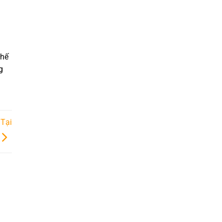
chế
g
 Tại