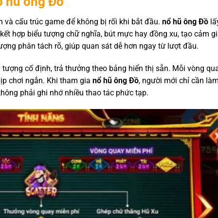
ổ hũ ông Đồ
nh và cấu trúc game để không bị rối khi bắt đầu.
nổ hũ ông Đồ
lấ
kết hợp biểu tượng chữ nghĩa, bút mực hay đồng xu, tạo cảm g
ượng phân tách rõ, giúp quan sát dễ hơn ngay từ lượt đầu.
tượng cố định, trả thưởng theo bảng hiển thị sẵn. Mỗi vòng qu
hịp chơi ngắn. Khi tham gia
nổ hũ ông Đồ
, người mới chỉ cần là
không phải ghi nhớ nhiều thao tác phức tạp.