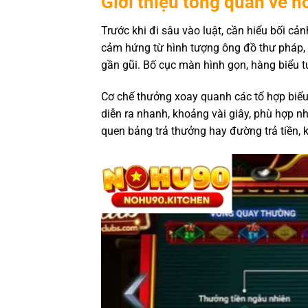
Giới thiệu tổng quan về n
Trước khi đi sâu vào luật, cần hiểu bối cả
cảm hứng từ hình tượng ông đồ thư pháp, 
gần gũi. Bố cục màn hình gọn, hàng biểu t
Cơ chế thưởng xoay quanh các tổ hợp biểu 
diễn ra nhanh, khoảng vài giây, phù hợp n
quen bảng trả thưởng hay đường trả tiền, 