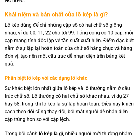
NOHU90.
Khái niệm và bản chất của lô kép là gì?
Lô kép dùng để chỉ những cặp số có hai chữ số giống
nhau, ví dụ 00, 11, 22 cho tới 99. Tổng cộng có 10 cặp, mỗi
cặp mang tính độc lập về tần suất xuất hiện. Điểm đặc biệt
nằm ở sự lặp lại hoàn toàn của chữ số hàng chục và hàng
đơn vị, tạo nên một cấu trúc dễ nhận diện trên bảng kết
quả.
Phân biệt lô kép với các dạng lô khác
Sự khác biệt lớn nhất giữa lô kép và lô thường nằm ở cấu
trúc chữ số. Lô thường có hai chữ số khác nhau, ví dụ 27
hay 58, trong khi lô kép là sự lặp hoàn toàn. Điều này khiến
cách theo dõi cũng thay đổi, bởi mắt người dễ nhận diện
cặp trùng hơn so với cặp lệch.
Trong bối cảnh
lô kép là gì
, nhiều người mới thường nhầm