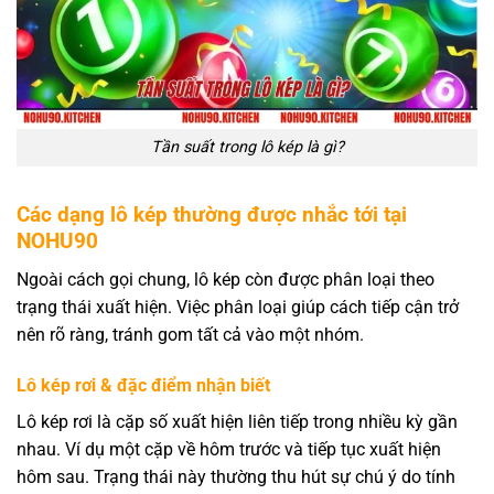
Tần suất trong lô kép là gì?
Các dạng lô kép thường được nhắc tới tại
NOHU90
Ngoài cách gọi chung, lô kép còn được phân loại theo
trạng thái xuất hiện. Việc phân loại giúp cách tiếp cận trở
nên rõ ràng, tránh gom tất cả vào một nhóm.
Lô kép rơi & đặc điểm nhận biết
Lô kép rơi là cặp số xuất hiện liên tiếp trong nhiều kỳ gần
nhau. Ví dụ một cặp về hôm trước và tiếp tục xuất hiện
hôm sau. Trạng thái này thường thu hút sự chú ý do tính