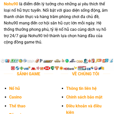
Nohu90
là điểm đến lý tưởng cho những ai yêu thích thể
loại nổ hũ trực tuyến. Nổi bật với giao diện sống động, âm
thanh chân thực và hàng trăm phòng chơi đa chủ đề,
Nohu90 mang đến cơ hội săn hũ cực lớn mỗi ngày. Hệ
thống thưởng phong phú, tỷ lệ nổ hũ cao cùng dịch vụ hỗ
trợ 24/7 giúp Nohu90 trở thành lựa chọn hàng đầu của
cộng đồng game thủ.
SẢNH GAME
VỀ CHÚNG TÔI
Nổ hũ
Thông tin liên hệ
Casino
Chính sách bảo mật
Thể thao
Điều khoản và điều
kiện