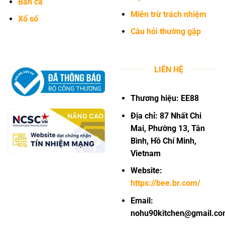
Bắn cá
Miễn trừ trách nhiệm
Xổ số
Câu hỏi thường gặp
LIÊN HỆ
Thương hiệu: EE88
Đã thông báo bộ công
Địa chỉ: 87 Nhất Chi
thường Nohu90
Mai, Phường 13, Tân
Bình, Hồ Chí Minh,
Vietnam
Website:
https://bee.br.com/
Email:
nohu90kitchen@gmail.c