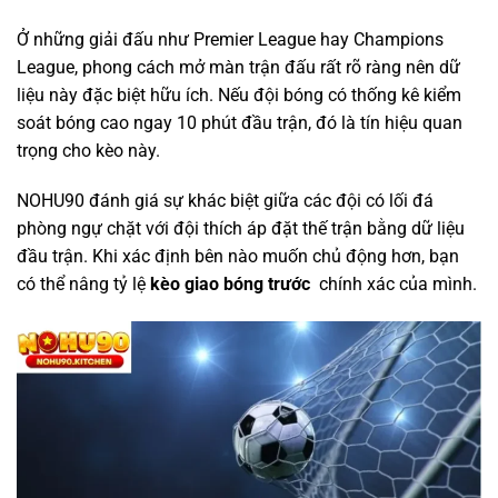
Ở những giải đấu như Premier League hay Champions
League, phong cách mở màn trận đấu rất rõ ràng nên dữ
liệu này đặc biệt hữu ích. Nếu đội bóng có thống kê kiểm
soát bóng cao ngay 10 phút đầu trận, đó là tín hiệu quan
trọng cho kèo này.
NOHU90 đánh giá sự khác biệt giữa các đội có lối đá
phòng ngự chặt với đội thích áp đặt thế trận bằng dữ liệu
đầu trận. Khi xác định bên nào muốn chủ động hơn, bạn
có thể nâng tỷ lệ
kèo giao bóng trước
chính xác của mình.