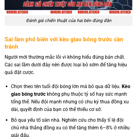
Đánh giá chiến thuật của hai bên đúng đắn
Sai lầm phổ biến với kèo giao bóng trước cần
tránh
Người mới thường mắc lỗi vì không hiểu đúng bản chất.
Các sai lầm dưới đây nên được loại bỏ sớm để tăng hiệu
quả đặt cược.
Chọn theo tên tuổi đội bóng lớn mà bỏ qua dữ liệu.
Kèo
giao bóng trước
không phụ thuộc tỷ số hay sức mạnh
tổng thể. Nếu đội mạnh nhưng có chu kỳ thua đồng xu
dài, quyết định của bạn có thể thiếu cơ sở.
Bỏ qua yếu tố sân nhà. Nghiên cứu cho thấy tỉ lệ đội
chủ nhà thắng đồng xu có thể tăng thêm 6–8% ở nhiều
giải đấu.