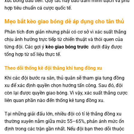
xúc bóng đầu tiên. Quy tắc này bảo đảm minh bạch và phù
hợp tiêu chuẩn cá cược quốc tế.
Mẹo bắt kèo giao bóng dễ áp dụng cho tân thủ
Phân tích đơn giản nhưng phải có cơ sở vì xác suất thắng
chịu ảnh hưởng trực tiếp từ chiến thuật và thói quen của
từng đội. Các gợi ý
kèo giao bóng trước
dưới đây được
tổng hợp từ số liệu thực tế.
Theo dõi thống kê đội thắng khi tung đồng xu
Khi các đội bước ra sân, thủ quân sẽ tham gia tung đồng
xu để xác định quyền chọn hướng tấn công. Sau đó, đội
còn lại được quyền giao bóng. Vì vậy, xác suất thắng cược
liên quan phần nào đến thống kê tung đồng xu.
Tại những giải đấu lớn, nhiều đội có tỉ lệ thắng đồng xu
thường xuyên nằm giữa mức 55–65%, phản ánh mức ổn
định trong các trận gần nhất. Nếu đội bạn theo dõi thuộc