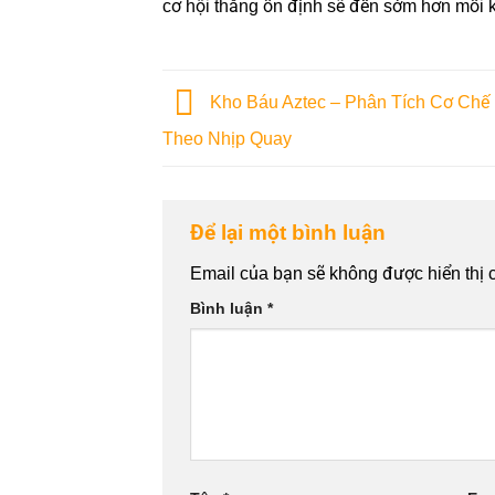
cơ hội thắng ổn định sẽ đến sớm hơn mỗi k
Kho Báu Aztec – Phân Tích Cơ Chế
Theo Nhịp Quay
Để lại một bình luận
Email của bạn sẽ không được hiển thị 
Bình luận
*