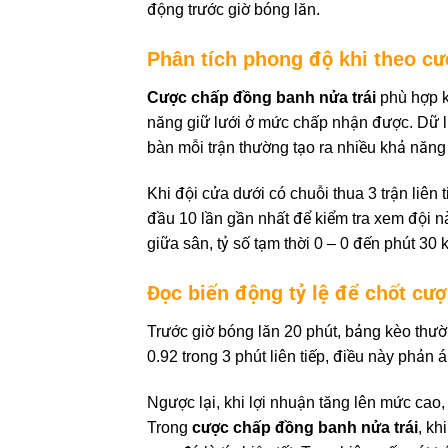
động trước giờ bóng lăn.
Phân tích phong độ khi theo cư
Cược chấp đồng banh nửa trái
phù hợp kh
năng giữ lưới ở mức chấp nhận được. Dữ li
bàn mỗi trận thường tạo ra nhiều khả năn
Khi đội cửa dưới có chuỗi thua 3 trận liên
đầu 10 lần gần nhất để kiểm tra xem đội nà
giữa sân, tỷ số tạm thời 0 – 0 đến phút 30
Đọc biến động tỷ lệ để chốt cư
Trước giờ bóng lăn 20 phút, bảng kèo thườn
0.92 trong 3 phút liên tiếp, điều này phản
Ngược lại, khi lợi nhuận tăng lên mức cao, 
Trong
cược chấp đồng banh nửa trái
, kh