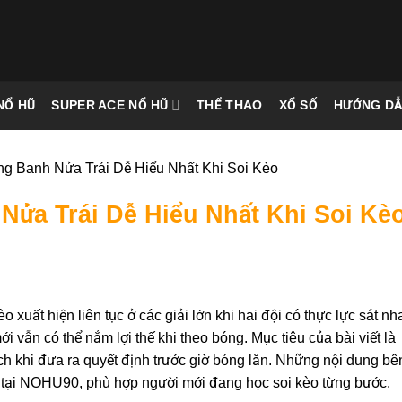
NỔ HŨ
SUPER ACE NỔ HŨ
THỂ THAO
XỔ SỐ
HƯỚNG D
g Banh Nửa Trái Dễ Hiểu Nhất Khi Soi Kèo
ửa Trái Dễ Hiểu Nhất Khi Soi Kè
o xuất hiện liên tục ở các giải lớn khi hai đội có thực lực sát nh
 vẫn có thể nắm lợi thế khi theo bóng. Mục tiêu của bài viết là
ệch khi đưa ra quyết định trước giờ bóng lăn. Những nội dung bê
ế tại NOHU90, phù hợp người mới đang học soi kèo từng bước.