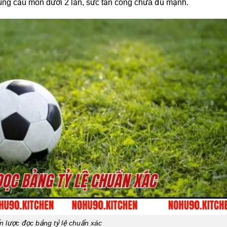
 trúng cầu môn dưới 2 lần, sức tấn công chưa đủ mạnh.
n lược đọc bảng tỷ lệ chuẩn xác