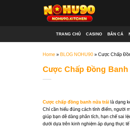
Bỏ
qua
nội
dung
TRANG CHỦ
CASINO
BẮN CÁ
Home
»
BLOG NOHU90
»
Cược Chấp Đồn
Cược Chấp Đồng Banh N
Cược chấp đồng banh nửa trái
là dạng kè
Chỉ cần hiểu đúng cách tính điểm, người mới
giúp bạn dễ dàng phân tích, hạn chế sai l
dưới dựa trên kinh nghiệm áp dụng thực t