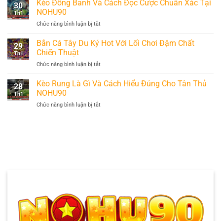
Kèo Đồng Banh Và Cách Đọc Cược Chuẩn Xác Tại
Đúng
30
Cung
Theo
NOHU90
Th1
Hỷ
Dân
ở
Chức năng bình luận bị tắt
Phát
Chơi
Kèo
Tài
Lâu
Đồng
Bắn Cá Tây Du Ký Hot Với Lối Chơi Đậm Chất
Với
Năm
29
Banh
Lối
Chiến Thuật
Th1
Và
Chơi
ở
Chức năng bình luận bị tắt
Cách
Dễ
Bắn
Đọc
Nắm
Cá
Kèo Rung Là Gì Và Cách Hiểu Đúng Cho Tân Thủ
Cược
Bắt
28
Tây
Chuẩn
NOHU90
Số
Th1
Du
Xác
1
ở
Chức năng bình luận bị tắt
Ký
Tại
Kèo
Hot
NOHU90
Rung
Với
Là
Lối
Gì
Chơi
Và
Đậm
Cách
Chất
Hiểu
Chiến
Đúng
Thuật
Cho
Tân
Thủ
NOHU90