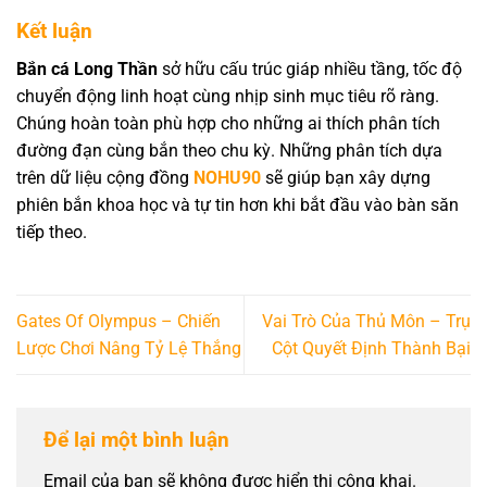
Kết luận
Bắn cá Long Thần
sở hữu cấu trúc giáp nhiều tầng, tốc độ
chuyển động linh hoạt cùng nhịp sinh mục tiêu rõ ràng.
Chúng hoàn toàn phù hợp cho những ai thích phân tích
đường đạn cùng bắn theo chu kỳ. Những phân tích dựa
trên dữ liệu cộng đồng
NOHU90
sẽ giúp bạn xây dựng
phiên bắn khoa học và tự tin hơn khi bắt đầu vào bàn săn
tiếp theo.
Gates Of Olympus – Chiến
Vai Trò Của Thủ Môn – Trụ
Lược Chơi Nâng Tỷ Lệ Thắng
Cột Quyết Định Thành Bại
Để lại một bình luận
Email của bạn sẽ không được hiển thị công khai.