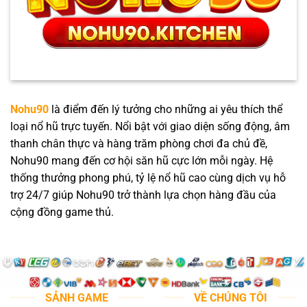
Nohu90
là điểm đến lý tưởng cho những ai yêu thích thể
loại nổ hũ trực tuyến. Nổi bật với giao diện sống động, âm
thanh chân thực và hàng trăm phòng chơi đa chủ đề,
Nohu90 mang đến cơ hội săn hũ cực lớn mỗi ngày. Hệ
thống thưởng phong phú, tỷ lệ nổ hũ cao cùng dịch vụ hỗ
trợ 24/7 giúp Nohu90 trở thành lựa chọn hàng đầu của
cộng đồng game thủ.
SẢNH GAME
VỀ CHÚNG TÔI