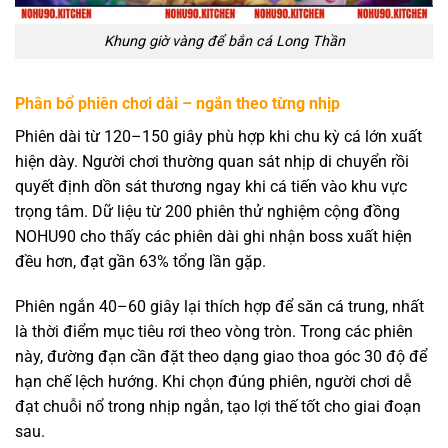
Khung giờ vàng để bắn cá Long Thần
Phân bổ phiên chơi dài – ngắn theo từng nhịp
Phiên dài từ 120–150 giây phù hợp khi chu kỳ cá lớn xuất
hiện dày. Người chơi thường quan sát nhịp di chuyển rồi
quyết định dồn sát thương ngay khi cá tiến vào khu vực
trọng tâm. Dữ liệu từ 200 phiên thử nghiệm cộng đồng
NOHU90 cho thấy các phiên dài ghi nhận boss xuất hiện
đều hơn, đạt gần 63% tổng lần gặp.
Phiên ngắn 40–60 giây lại thích hợp để săn cá trung, nhất
là thời điểm mục tiêu rơi theo vòng tròn. Trong các phiên
này, đường đạn cần đặt theo dạng giao thoa góc 30 độ để
hạn chế lệch hướng. Khi chọn đúng phiên, người chơi dễ
đạt chuỗi nổ trong nhịp ngắn, tạo lợi thế tốt cho giai đoạn
sau.