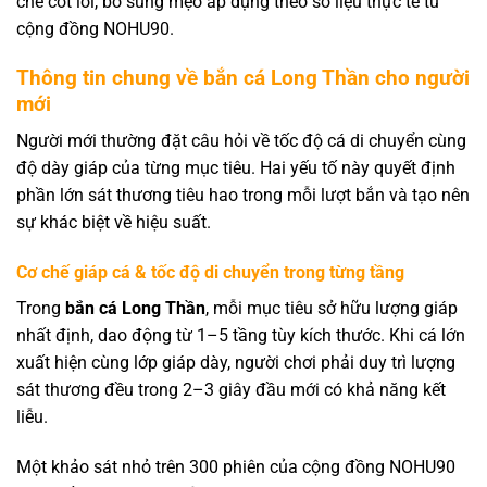
chế cốt lõi, bổ sung mẹo áp dụng theo số liệu thực tế từ
cộng đồng NOHU90.
Thông tin chung về bắn cá Long Thần cho người
mới
Người mới thường đặt câu hỏi về tốc độ cá di chuyển cùng
độ dày giáp của từng mục tiêu. Hai yếu tố này quyết định
phần lớn sát thương tiêu hao trong mỗi lượt bắn và tạo nên
sự khác biệt về hiệu suất.
Cơ chế giáp cá & tốc độ di chuyển trong từng tầng
Trong
bắn cá Long Thần
, mỗi mục tiêu sở hữu lượng giáp
nhất định, dao động từ 1–5 tầng tùy kích thước. Khi cá lớn
xuất hiện cùng lớp giáp dày, người chơi phải duy trì lượng
sát thương đều trong 2–3 giây đầu mới có khả năng kết
liễu.
Một khảo sát nhỏ trên 300 phiên của cộng đồng NOHU90