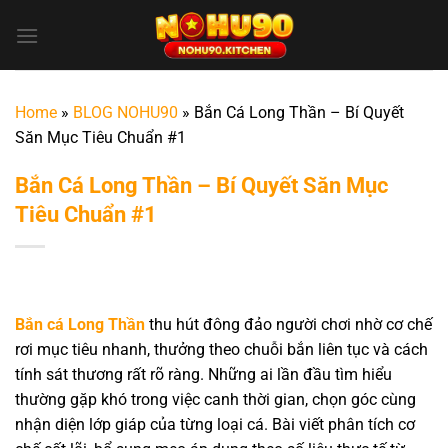
Bỏ
qua
nội
dung
Home
»
BLOG NOHU90
»
Bắn Cá Long Thần – Bí Quyết
Săn Mục Tiêu Chuẩn #1
Bắn Cá Long Thần – Bí Quyết Săn Mục
Tiêu Chuẩn #1
Bắn cá Long Thần
thu hút đông đảo người chơi nhờ cơ chế
rơi mục tiêu nhanh, thưởng theo chuỗi bắn liên tục và cách
tính sát thương rất rõ ràng. Những ai lần đầu tìm hiểu
thường gặp khó trong việc canh thời gian, chọn góc cùng
nhận diện lớp giáp của từng loại cá. Bài viết phân tích cơ