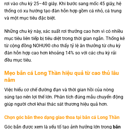
rơi vào chu kỳ 25–40 giây. Khi bước sang mốc 45 giây, hệ
thống có xu hướng tạo đàn hỗn hợp gồm cá nhỏ, cá trung
và một mục tiêu đặc biệt.
Những chu kỳ này, xác suất rơi thưởng cao hơn vì có nhiều
mục tiêu liên tiếp bị tiêu diệt trong thời gian ngắn. Thống kê
từ cộng đồng NOHU90 cho thấy tỷ lệ ăn thưởng từ chu kỳ
đàn hỗn hợp cao hơn khoảng 14% so với các chu kỳ rải
đều mục tiêu.
Mẹo bắn cá Long Thần hiệu quả từ cao thủ lâu
năm
Việc hiểu cơ chế đường đạn và thời gian hồi của nòng
súng tạo nên lợi thế lớn. Phân tích đúng mẫu chuyển động
giúp người chơi khai thác sát thương hiệu quả hơn.
Chọn góc bắn theo dạng giao thoa tại
bắn cá Long Thần
Góc bắn được xem là yếu tố tạo ảnh hưởng lớn trong
bắn