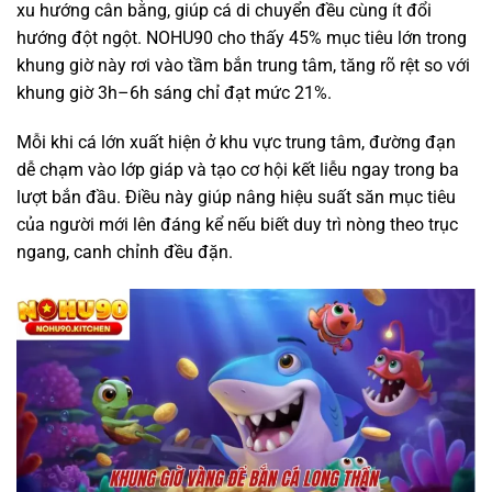
xu hướng cân bằng, giúp cá di chuyển đều cùng ít đổi
hướng đột ngột. NOHU90 cho thấy 45% mục tiêu lớn trong
khung giờ này rơi vào tầm bắn trung tâm, tăng rõ rệt so với
khung giờ 3h–6h sáng chỉ đạt mức 21%.
Mỗi khi cá lớn xuất hiện ở khu vực trung tâm, đường đạn
dễ chạm vào lớp giáp và tạo cơ hội kết liễu ngay trong ba
lượt bắn đầu. Điều này giúp nâng hiệu suất săn mục tiêu
của người mới lên đáng kể nếu biết duy trì nòng theo trục
ngang, canh chỉnh đều đặn.